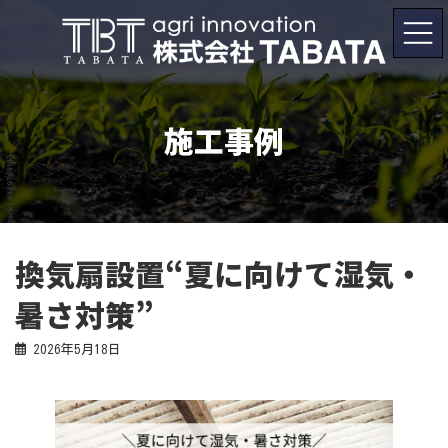
コ
ナ
ン
ビ
テ
ゲ
ン
ー
ツ
シ
へ
ョ
ス
ン
キ
に
施工事例
ッ
移
プ
動
換気扇設置“夏に向けて湿気・
暑さ対策”
2026年5月18日