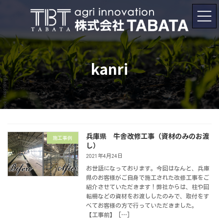
コ
ナ
ン
ビ
テ
ゲ
ン
ー
ツ
シ
へ
ョ
ス
ン
キ
に
kanri
ッ
移
プ
動
兵庫県 牛舎改修工事（資材のみのお渡
施工事例
し）
2021年4月24日
お世話になっております。今回はなんと、兵庫
県のお客様がご自身で施工された改修工事をご
紹介させていただきます！弊社からは、柱や回
転柵などの資材をお渡ししたのみで、取付をす
べてお客様の方で行っていただきました。
【工事前】 […]