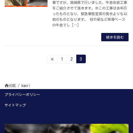
事ですが、宮崎県で行いました、牛舎改修工事
をご紹介させて頂きます。※この工事は去年行
ったものとなり、緊急事態宣言の発令よりも以
前のものとなります。 柱や梁など鉄骨ベース
の牛舎でし […]
続きを読む
投
固
固
固
«
1
2
3
定
定
定
稿
ペ
ペ
ペ
ー
ー
ー
ジ
ジ
ジ
の
HOME
kanri
ペ
プライバシーポリシー
ー
サイトマップ
ジ
送