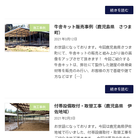
続きを読む
牛舎キット販売事例（鹿児島県 さつま
施工事例
町）
2021年3月12日
お世話になっております。今回鹿児島県さつま
町にて、牛舎キットの販売と組み上がり後の画
像をアップさせて頂きます！ 今回ご紹介する
牛舎キットは、弊社にて製作した建屋の鉄骨資
材等を販売のみ行い、お客様の方で基礎や建て
方などはす […]
続きを読む
付帯設備取付・取替工事（鹿児島県 伊
施工事例
佐地域）
2021年2月3日
お世話になっております。今回は鹿児島県伊佐
地域で行いました、付帯設備取付・取替工事を
ご紹介させて頂きます。 今回は既存の牛舎内