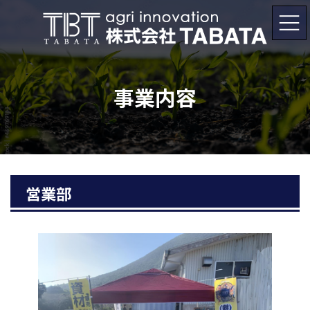
コ
ナ
ン
ビ
テ
ゲ
ン
ー
ツ
シ
へ
ョ
ス
ン
キ
に
事業内容
ッ
移
プ
動
営業部