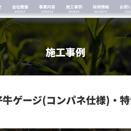
せ
会社概要
事業内容
施工事例
採用情報
お問
ABOUT
SERVICE
WORKS
RECRUIT
CON
施工事例
牛ゲージ(コンパネ仕様)・