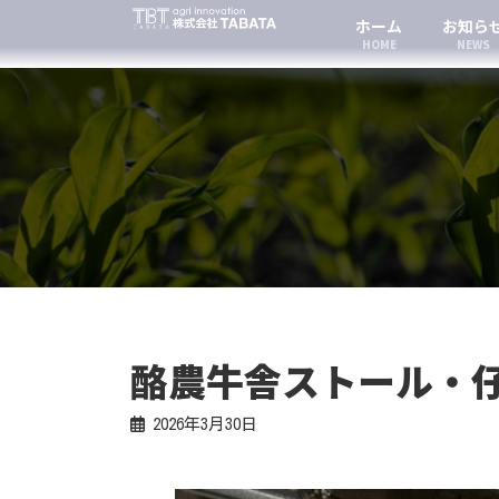
コ
ナ
ホーム
お知ら
ン
ビ
HOME
NEWS
テ
ゲ
ン
ー
ツ
シ
へ
ョ
ス
ン
キ
に
ッ
移
プ
動
酪農牛舎ストール・仔
2026年3月30日