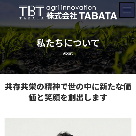
コ
ナ
ン
ビ
テ
ゲ
ン
ー
ツ
シ
へ
ョ
ス
ン
キ
に
私たちについて
ッ
移
プ
動
About
共存共栄の精神で世の中に新たな価
値と笑顔を創出します