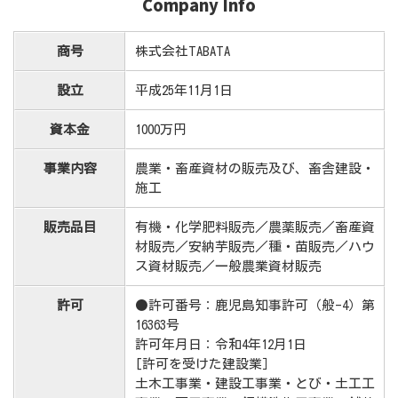
Company Info
商号
株式会社TABATA
設立
平成25年11月1日
資本金
1000万円
事業内容
農業・畜産資材の販売及び、畜舎建設・
施工
販売品目
有機・化学肥料販売／農薬販売／畜産資
材販売／安納芋販売／種・苗販売／ハウ
ス資材販売／一般農業資材販売
許可
●許可番号：鹿児島知事許可（般-4）第
16363号
許可年月日：令和4年12月1日
[許可を受けた建設業］
土木工事業・建設工事業・とび・土工工