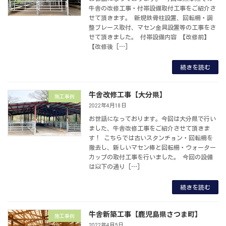
牛舎の改修工事・付帯設備取付工事をご紹介さ
せて頂きます。 新規鉄骨柱設置、回転柵・調
整ブレース取付、マセン金具設置等の工事をさ
せて頂きました。 付帯設備内容 【改修前】
【改修後 […]
続きを読む
牛舎改修工事【大分県】
施工事例
2022年4月18日
お世話になっております。今回は大分県で行い
ました、牛舎改修工事をご紹介させて頂きま
す！ こちらでは古いスタンチョン・回転柵を
撤去し、新しいマセン棒と回転柵・ウォーター
カップの取付工事を行いました。 今回の設備
は以下の通り […]
続きを読む
牛舎新築工事【鹿児島県さつま町】
施工事例
2022年4月5日