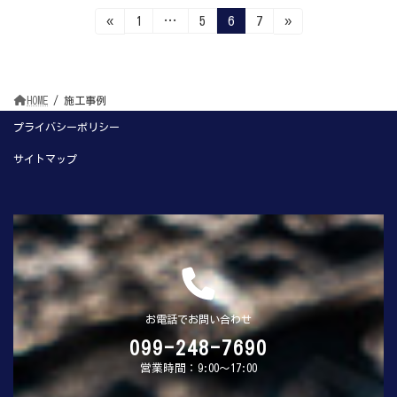
投
固
固
固
固
«
1
…
5
6
7
»
定
定
定
定
稿
ペ
ペ
ペ
ペ
ー
ー
ー
ー
ジ
ジ
ジ
ジ
の
HOME
施工事例
ペ
プライバシーポリシー
ー
サイトマップ
ジ
送
り
お電話でお問い合わせ
099-248-7690
営業時間：9:00～17:00