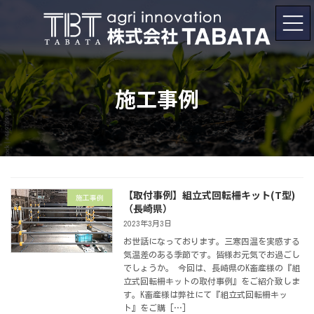
コ
ナ
ン
ビ
テ
ゲ
ン
ー
ツ
シ
へ
ョ
ス
ン
キ
に
施工事例
ッ
移
プ
動
【取付事例】組立式回転柵キット(T型)
施工事例
（長崎県）
2023年3月3日
お世話になっております。三寒四温を実感する
気温差のある季節です。皆様お元気でお過ごし
でしょうか。 今回は、長崎県のK畜産様の『組
立式回転柵キットの取付事例』をご紹介致しま
す。K畜産様は弊社にて『組立式回転柵キッ
ト』をご購 […]