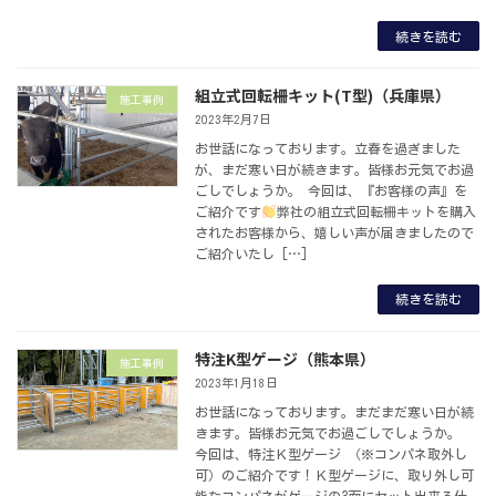
続きを読む
組立式回転柵キット(T型)（兵庫県）
施工事例
2023年2月7日
お世話になっております。立春を過ぎました
が、まだ寒い日が続きます。皆様お元気でお過
ごしでしょうか。 今回は、『お客様の声』を
ご紹介です
弊社の組立式回転柵キットを購入
されたお客様から、嬉しい声が届きましたので
ご紹介いたし […]
続きを読む
特注K型ゲージ（熊本県）
施工事例
2023年1月18日
お世話になっております。まだまだ寒い日が続
きます。皆様お元気でお過ごしでしょうか。
今回は、特注Ｋ型ゲージ （※コンパネ取外し
可）のご紹介です！Ｋ型ゲージに、取り外し可
能なコンパネがゲージの3面にセット出来る仕