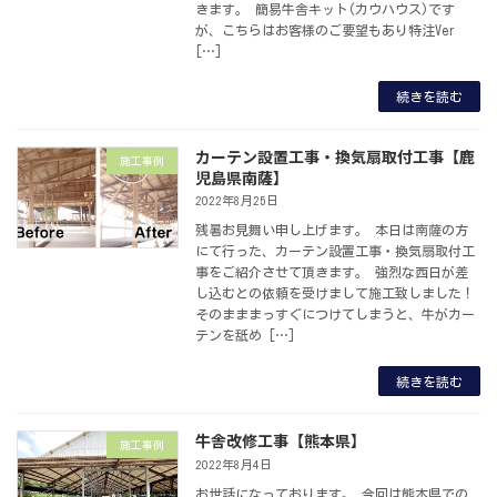
きます。 簡易牛舎キット(カウハウス)です
が、こちらはお客様のご要望もあり特注Ver
[…]
続きを読む
カーテン設置工事・換気扇取付工事【鹿
施工事例
児島県南薩】
2022年8月25日
残暑お見舞い申し上げます。 本日は南薩の方
にて行った、カーテン設置工事・換気扇取付工
事をご紹介させて頂きます。 強烈な西日が差
し込むとの依頼を受けまして施工致しました！
そのまままっすぐにつけてしまうと、牛がカー
テンを舐め […]
続きを読む
牛舎改修工事【熊本県】
施工事例
2022年8月4日
お世話になっております。 今回は熊本県での