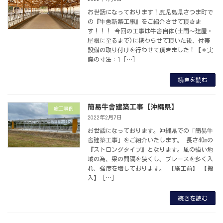
お世話になっております！鹿児島県さつま町で
の『牛舎新築工事』をご紹介させて頂きま
す！！！ 今回の工事は牛舎自体(土間～建屋・
屋根に至るまで)に携わらせて頂いた後、付帯
設備の取り付けを行わせて頂きました！【＊実
際の寸法：1 […]
続きを読む
簡易牛舎建築工事【沖縄県】
施工事例
2022年2月7日
お世話になっております。沖縄県での「簡易牛
舎建築工事」をご紹介いたします。 長さ40mの
『ストロングタイプ』となります。風の強い地
域の為、梁の間隔を狭くし、ブレースを多く入
れ、強度を増しております。 【施工前】 【搬
入】 […]
続きを読む